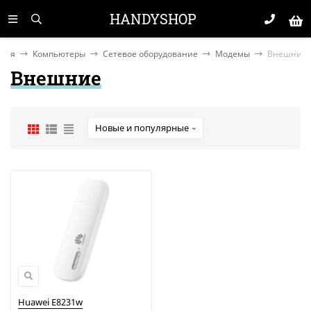
HANDYSHOP
вная
Компьютеры
Сетевое оборудование
Модемы
Внешние
Внешние
Новые и популярные
Huawei E8231w