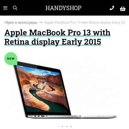
HANDYSHOP
оутбуки и аксессуары
Apple MacBook Pro 13 with Retina display Early 2015
Apple MacBook Pro 13 with
Retina display Early 2015
NEW